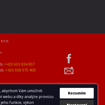
s.r.o.
m
b.
+420 603 834 807
b.
+420 608 970 408
, abychom Vám umožnili
Rozumím
í webu a díky analýze provozu
 jeho funkce, výkon