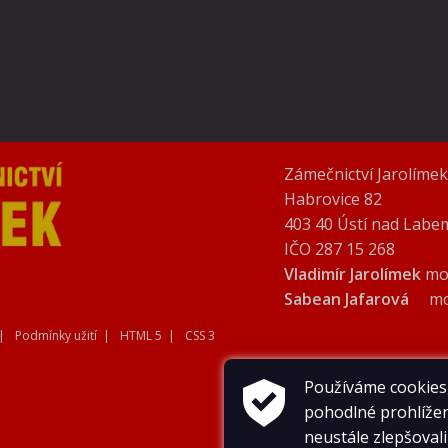
Zámečnictví Jarolímek 
Habrovice 82
403 40 Ústí nad Labe
IČO 287 15 268
Vladimír Jarolímek
mo
Sabean Jafarová
mo
Podmínky užití
HTML 5
CSS 3
Používáme cookies
pohodlné prohlížen
neustále zlepšovali