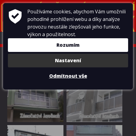
Používáme cookies, abychom Vám umožnili
pohodlné prohlížení webu a díky analýze
provozu neustále zlepšovali jeho funkce,
výkon a použitelnost.
MENU
Rozumím
BD LT
Nastavení
Fotogalerie
>
Zábradlí a sanace balkonů
>
BD LT
Odmítnout vše